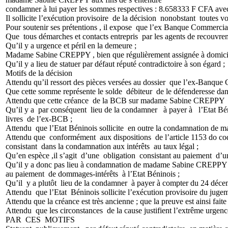
condamner à lui payer les sommes respectives : 8.658333 F CFA avec l
Il sollicite l’exécution provisoire de la décision nonobstant toutes vo
Pour soutenir ses prétentions , il expose que l’ex Banque Commer
Que tous démarches et contacts entrepris par les agents de recouvrem
Qu’il y a urgence et péril en la demeure ;
Madame Sabine CREPPY , bien que régulièrement assignée à domicile n
Qu’il y a lieu de statuer par défaut réputé contradictoire à son égard ;
Motifs de la décision
Attendu qu’il ressort des pièces versées au dossier que l’ex-Ban
Que cette somme représente le solde débiteur de le défenderesse dans
Attendu que cette créance de la BCB sur madame Sabine CREPPY n’
Qu’il y a par conséquent lieu de la condamner à payer à l’Etat Bén
livres de l’ex-BCB ;
Attendu que l’Etat Béninois sollicite en outre la condamnation d
Attendu que conformément aux dispositions de l’article 1153 do cod
consistant dans la condamnation aux intérêts au taux légal ;
Qu’en espèce ,il s’agit d’une obligation consistant au paiement d’
Qu’il y a donc pas lieu à condamnation de madame Sabine CREPPY
au paiement de dommages-intérêts à l’Etat Béninois ;
Qu’il y a plutôt lieu de la condamner à payer à compter du 24 décem
Attendu que l’Etat Béninois sollicite l’exécution provisoire du jugem
Attendu que la créance est très ancienne ; que la preuve est ainsi faite
Attendu que les circonstances de la cause justifient l’extrême urgence
PAR CES MOTIFS