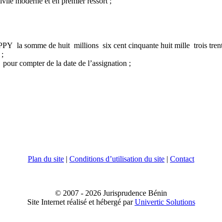
ère civile moderne et en premier ressort ;
omme de huit millions six cent cinquante huit mille trois trente t
 ;
 pour compter de la date de l’assignation ;
Plan du site
|
Conditions d’utilisation du site
|
Contact
© 2007 - 2026 Jurisprudence Bénin
Site Internet réalisé et hébergé par
Univertic Solutions