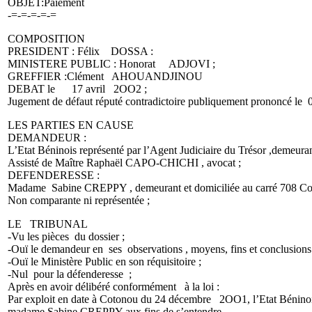
OBJET:Paiement
-=-=-=-=-=
COMPOSITION
PRESIDENT : Félix DOSSA :
MINISTERE PUBLIC : Honorat ADJOVI ;
GREFFIER :Clément AHOUANDJINOU
DEBAT le 17 avril 2OO2 ;
Jugement de défaut réputé contradictoire publiquement prononcé le
LES PARTIES EN CAUSE
DEMANDEUR :
L’Etat Béninois représenté par l’Agent Judiciaire du Trésor ,demeuran
Assisté de Maître Raphaël CAPO-CHICHI , avocat ;
DEFENDERESSE :
Madame Sabine CREPPY , demeurant et domiciliée au carré 708 Co
Non comparante ni représentée ;
LE TRIBUNAL
-Vu les pièces du dossier ;
-Ouï le demandeur en ses observations , moyens, fins et conclusions
-Ouï le Ministère Public en son réquisitoire ;
-Nul pour la défenderesse ;
Après en avoir délibéré conformément à la loi :
Par exploit en date à Cotonou du 24 décembre 2OO1, l’Etat Béninois re
madame Sabine CREPPY aux fins de s’entendre