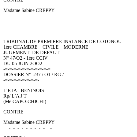
Madame Sabine CREPPY
TRIBUNAL DE PREMIERE INSTANCE DE COTONOU
1ère CHAMBRE CIVILE MODERNE
JUGEMENT DE DEFAUT
N° 47/O2 - 1ère CCIV
DU 05 JUIN 2OO2
-=-=-=-=-=-=-=-=-=-=-=
DOSSIER N° 237 / O1 / RG /
-=-=-=-=-=-=-=-=-
L’ETAT BENINOIS
Rp/ L’A J T
(Me CAPO-CHICHI)
CONTRE
Madame Sabine CREPPY
==-=-=-=-=-=-=-=-=-==-