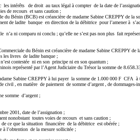
es intérêts de droit au taux légal à compter de la date de l’assignat
ies de recours et sans caution ;
ciale du Bénin (BCB) est créancière de madame Sabine CREPPY de la
ent de ladite banque en direction de la débitrice pour l’amener à s’acq
’a ni comparu ni conclu ; qu’elle ne s’est pas non plus fait représen
que Commerciale du Bénin est créancière de madame Sabine CREPPY de
 les livres de ladite banque ;
est contestée ni en son principe ni en son quantum ;
inois représenté par l’Agent Judiciaire du Trésor la somme de 8.658
e madame Sabine CREPPY à lui payer la somme de 1.000 000 F CFA à ti
e civil , en matière de paiement de somme d’argent , de dommages-inté
une somme d’argent ;
bre 2001, date de l’assignation ;
ent nonobstant toutes voies de recours et sans caution ;
 de ce que la situation financière de la débitrice est obérée ;
 à l’obtention de la mesure sollicitée ;