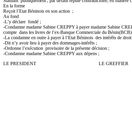
Statuant publiquement , par défaut réputé contradictoire, en mati
En la forme
Reçoit l’Etat Béninois en son action ;
Au fond
-L’y déclare fondé ;
-Condamne madame Sabine CREPPY à payer madame Sabine CREPPY la s
compte dans les livres de l’ex-Banque Commerciale du Bénin(BCB)
-La condamne en outre à payer à l’Etat Béninois des intérêts de droit
-Dit n’y avoir lieu à payer des dommages-intérêts ;
-Ordonne l’exécution provisoire de la présente décision ;
-Condamne madame Sabine CREPPY aux dépens ;
LE PRESIDENT LE GREFFIER