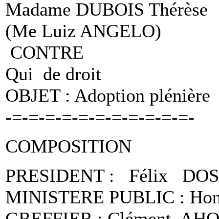
Madame DUBOIS Thérèse
(Me Luiz ANGELO)
CONTRE
Qui de droit
OBJET : Adoption plénière
-=-=-=-=-=-=-=-=-=-=-=-
COMPOSITION
PRESIDENT : Félix DO
MINISTERE PUBLIC : Ho
GREFFIER : Clément A