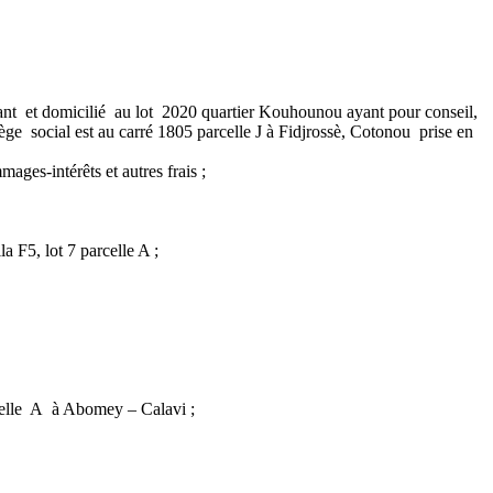
 et domicilié au lot 2020 quartier Kouhounou ayant pour conseil,
cial est au carré 1805 parcelle J à Fidjrossè, Cotonou prise en
s-intérêts et autres frais ;
a F5, lot 7 parcelle A ;
celle A à Abomey – Calavi ;