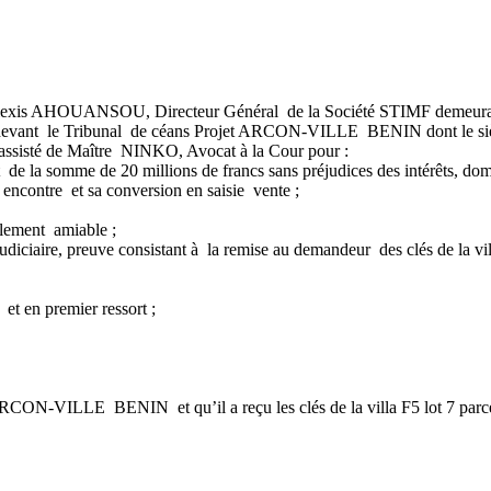
 Alexis AHOUANSOU, Directeur Général de la Société STIMF demeurant
ant le Tribunal de céans Projet ARCON-VILLE BENIN dont le siège so
ssisté de Maître NINKO, Avocat à la Cour pour :
omme de 20 millions de francs sans préjudices des intérêts, dommage
n encontre et sa conversion en saisie vente ;
glement amiable ;
diciaire, preuve consistant à la remise au demandeur des clés de la vill
et en premier ressort ;
 ARCON-VILLE BENIN et qu’il a reçu les clés de la villa F5 lot 7 par