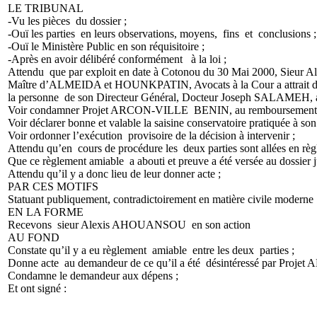
LE TRIBUNAL
-Vu les pièces du dossier ;
-Ouï les parties en leurs observations, moyens, fins et conclusions ;
-Ouï le Ministère Public en son réquisitoire ;
-Après en avoir délibéré conformément à la loi ;
Attendu que par exploit en date à Cotonou du 30 Mai 2000, Sieur
Maître d’ALMEIDA et HOUNKPATIN, Avocats à la Cour a attrait dev
la personne de son Directeur Général, Docteur Joseph SALAMEH, a
Voir condamner Projet ARCON-VILLE BENIN, au remboursement de la s
Voir déclarer bonne et valable la saisine conservatoire pratiquée à so
Voir ordonner l’exécution provisoire de la décision à intervenir ;
Attendu qu’en cours de procédure les deux parties sont allées en rè
Que ce règlement amiable a abouti et preuve a été versée au dossier ju
Attendu qu’il y a donc lieu de leur donner acte ;
PAR CES MOTIFS
Statuant publiquement, contradictoirement en matière civile moderne 
EN LA FORME
Recevons sieur Alexis AHOUANSOU en son action
AU FOND
Constate qu’il y a eu règlement amiable entre les deux parties ;
Donne acte au demandeur de ce qu’il a été désintéressé par Projet
Condamne le demandeur aux dépens ;
Et ont signé :