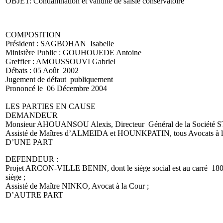
OBJET: Condamnation et validité de saisie conservatoire
COMPOSITION
Président : SAGBOHAN Isabelle
Ministère Public : GOUHOUEDE Antoine
Greffier : AMOUSSOUVI Gabriel
Débats : 05 Août 2002
Jugement de défaut publiquement
Prononcé le 06 Décembre 2004
LES PARTIES EN CAUSE
DEMANDEUR
Monsieur AHOUANSOU Alexis, Directeur Général de la Société STIM
Assisté de Maîtres d’ALMEIDA et HOUNKPATIN, tous Avocats à l
D’UNE PART
DEFENDEUR :
Projet ARCON-VILLE BENIN, dont le siège social est au carré 1805 
siège ;
Assisté de Maître NINKO, Avocat à la Cour ;
D’AUTRE PART