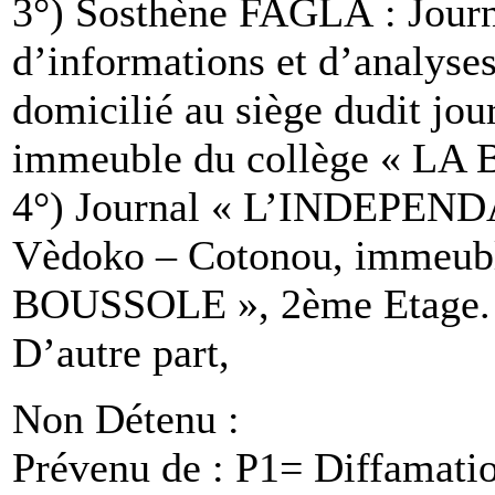
3°) Sosthène FAGLA : Journa
d’informations et d’analy
domicilié au siège dudit jo
immeuble du collège « LA
4°) Journal « L’INDEPENDAN
Vèdoko – Cotonou, immeubl
BOUSSOLE », 2ème Etage.
D’autre part,
Non Détenu :
Prévenu de : P1= Diffamatio