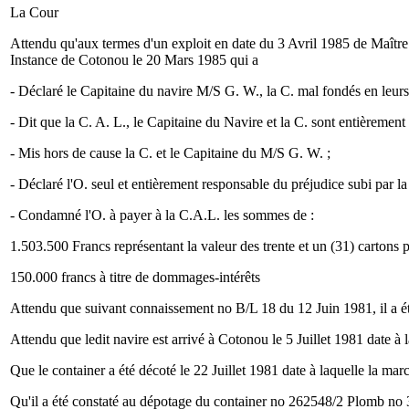
La Cour
Attendu qu'aux termes d'un exploit en date du 3 Avril 1985 de Maître
Instance de Cotonou le 20 Mars 1985 qui a
- Déclaré le Capitaine du navire M/S G. W., la C. mal fondés en leur
- Dit que la C. A. L., le Capitaine du Navire et la C. sont entièremen
- Mis hors de cause la C. et le Capitaine du M/S G. W. ;
- Déclaré l'O. seul et entièrement responsable du préjudice subi par la 
- Condamné l'O. à payer à la C.A.L. les sommes de :
1.503.500 Francs représentant la valeur des trente et un (31) cartons 
150.000 francs à titre de dommages-intérêts
Attendu que suivant connaissement no B/L 18 du 12 Juin 1981, il a ét
Attendu que ledit navire est arrivé à Cotonou le 5 Juillet 1981 date à l
Que le container a été décoté le 22 Juillet 1981 date à laquelle la mar
Qu'il a été constaté au dépotage du container no 262548/2 Plomb no 