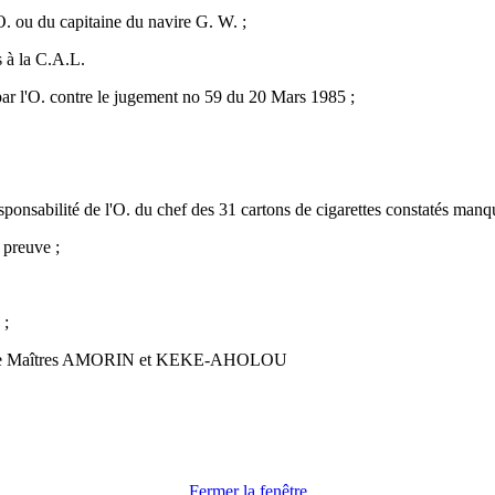
'O. ou du capitaine du navire G. W. ;
s à la C.A.L.
par l'O. contre le jugement no 59 du 20 Mars 1985 ;
responsabilité de l'O. du chef des 31 cartons de cigarettes constatés m
 preuve ;
 ;
ofit de Maîtres AMORIN et KEKE-AHOLOU
Fermer la fenêtre