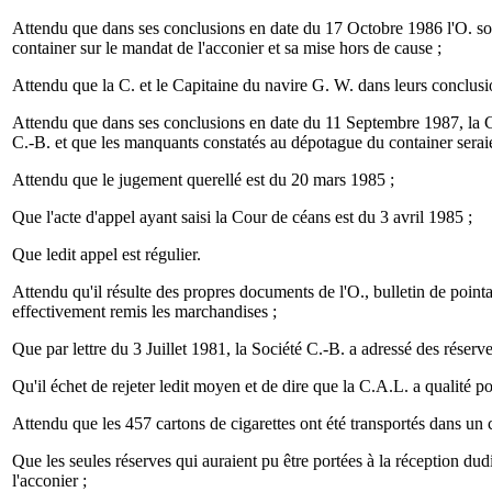
Attendu que dans ses conclusions en date du 17 Octobre 1986 l'O. soulè
container sur le mandat de l'acconier et sa mise hors de cause ;
Attendu que la C. et le Capitaine du navire G. W. dans leurs conclusi
Attendu que dans ses conclusions en date du 11 Septembre 1987, la C.A.
C.-B. et que les manquants constatés au dépotague du container seraien
Attendu que le jugement querellé est du 20 mars 1985 ;
Que l'acte d'appel ayant saisi la Cour de céans est du 3 avril 1985 ;
Que ledit appel est régulier.
Attendu qu'il résulte des propres documents de l'O., bulletin de point
effectivement remis les marchandises ;
Que par lettre du 3 Juillet 1981, la Société C.-B. a adressé des réserves
Qu'il échet de rejeter ledit moyen et de dire que la C.A.L. a qualité po
Attendu que les 457 cartons de cigarettes ont été transportés dans un 
Que les seules réserves qui auraient pu être portées à la réception du
l'acconier ;