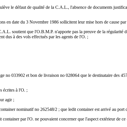
ve le défaut de qualité de la C.A.L., l'absence de documents justificati
ons en date du 3 Novembre 1986 sollicitent leur mise hors de cause par 
L. soutient que l'O.B.M.P. n'apporte pas la preuve de la régularité de s
t dus à des vols effectués par les agents de l'O. ;
age no 033902 et bon de livraison no 028064 que le destinataire des 457 c
 écrites à l'O. ;
ur agir ;
container nominatif no 262548/2 ; que ledit container est arrivé au port 
dit container par l'O. ne pouvaient concerner que l'aspect extérieur de c