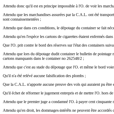
Attendu donc qu'il est en principe impossible à l'O. de voir les marcha
Attendu que les marchandises assurées par la C.A.L. ont été transpor
sont connaissementées ;
Attendu que dans ces conditions, le dépotage du container se fait néc
Attendu qu'en l'espèce les cartons de cigarettes étaient enfermés da
Que l'O. prit contre le bord des réserves sur l'état des containers suiv
Attendu que lors du dépotage dudit container le bulletin de pointage n
cartons manquants dans le container no 262548/2 ;
Attendu que c'est au stade du dépotage que l'O. et même le bord voient
Qu'il n'a été relévé aucune falsification des plombs ;
Que la C.A.L. n'apporte aucune preuve des vols qui auraient pu être ef
Qu'il échet de réformer le jugement entrepris et de mettre l'O. hors de
Attendu que le premier juge a condamné l'O. à payer cent cinquante 
Attendu qu'en droit, les dommages-intérêts ne peuvent être accordés 