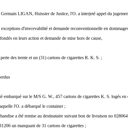
 Germain LIGAN, Huissier de Justice, l'O. a interjeté appel du jugemen
s exceptions d'irrecevabilité et demande reconventionnelle en dommages-
t fondés en leurs action et demande de mise hors de cause,
perte des trente et un (31) cartons de cigarettes R. K. S. ;
perdus
é embarqué sur le M/S G. W., 457 cartons de cigarettes K. S. logés en 
aquelle l'O. a débarqué le container ;
chandise a été remise au destinataire suivant bon de livraison no 028064
31206 un manquant de 31 cartons de cigarettes ;