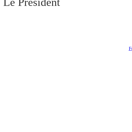
Le Président Le 
F