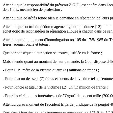
Attendu que la responsabilité du prévenu Z.G.D. est entière dans l'ac
de 21 ans, mécanicien de profession ;
Attendu que ce décès fonde bien la demande en réparation de leurs préj
Attendu que l'octroi du dédommagement global de douze (12) millions d
échet donc de reconsidérer la réparation allouée à chacun dans ce sens
Attendu que du jugement d'homologation no 105 du 17/5/1985 du Tribuna
frères, soeurs, oncle et tuteur ;
Que par conséquent leur action se trouve justifiée en la forme ;
Mais attendu quant au montant de leur demande, la Cour dispose d'él
- Pour H.P., mère de la victime quatre (4) millions de francs ;
- Pour chacun des sept (7) frères et soeurs de la victime tels qu'énum
- Pour l'oncle et tuteur de la victime H.Z. un (1) million de francs ;
- Pour les cérémonies funéraires et de "Ogou" deux cent mille (200.00
Attendu qu'au moment de l'accident la garde juridique de la peugot 404
Que c'est à bon droit que le jugement correctionnel no 675 B du 5/8