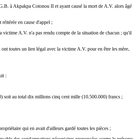
A.G.B. à Akpakpa Cotonou II et ayant causé la mort de A.V. alors âgé
 réitérée en cause d'appel ;
 victime A.V. n'a pas rendu compte de la situation de chacun ; qu'il
nt toutes un lien légal avec la victime A.V. pour en être les mère,
it :
soit au total dix millions cinq cent mille (10.500.000) francs ;
riétaire qui en avait d'ailleurs gardé toutes les pièces ;
onsable des condamnations pécuniaires prononcées contre le prévenu