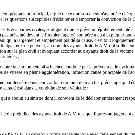
u'appelant principal, argue de ce que son client n'ayant été cité qu'e
les questions susceptibles d'éclairer et d'emporter la conviction de la Co
es parties civiles, soulignent que le prévenu régulièrement cité à l'
à pas présenté devant le Premier Juge où son père a eu à expliquer que so
 qui a largement et amplement plaidé sa cause, c'est tout logiquement q
incipal, eux ne peuvent, au nom des ayants droit de A.V. qui sollicitent
ion sur le plan civil et évoquant accorder aux ayants droit de la victim
-intérêts ;
 entre la camionnette 404 bâchée conduite par le prévenu et le cyclomote
s de vitesse en pleine agglomération, infraction cause principale de l'ac
ime par derrière dans leur couloir commun de marche, préoccupé qu'il éta
 caractérisé dans la conduite de son véhicule ;
 qui a abouti au sinistre dont il convient de le déclarer entièrement re
réelle du préjudice des ayants droit de A.V. tels que figurés au jugemen
ion de l'A.G.B. au carrefour formé par ladite voie avec celle venant du c