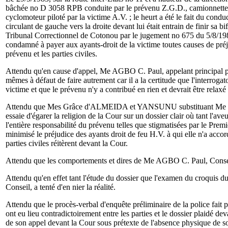
bâchée no D 3058 RPB conduite par le prévenu Z.G.D., camionnette a
cyclomoteur piloté par la victime A.V. ; le heurt a été le fait du con
circulant de gauche vers la droite devant lui était entrain de finir sa 
Tribunal Correctionnel de Cotonou par le jugement no 675 du 5/8/1986 d
condamné à payer aux ayants-droit de la victime toutes causes de préj
prévenu et les parties civiles.
Attendu qu'en cause d'appel, Me AGBO C. Paul, appelant principal pou
mêmes à défaut de faire autrement car il a la certitude que l'interroga
victime et que le prévenu n'y a contribué en rien et devrait être rela
Attendu que Mes Grâce d'ALMEIDA et YANSUNU substituant Me MONN
essaie d'égarer la religion de la Cour sur un dossier clair où tant l'av
l'entière responsabilité du prévenu telles que stigmatisées par le Premi
minimisé le préjudice des ayants droit de feu H.V. à qui elle n'a acc
parties civiles réitèrent devant la Cour.
Attendu que les comportements et dires de Me AGBO C. Paul, Conseil d
Attendu qu'en effet tant l'étude du dossier que l'examen du croquis d
Conseil, a tenté d'en nier la réalité.
Attendu que le procès-verbal d'enquête préliminaire de la police fait 
ont eu lieu contradictoirement entre les parties et le dossier plaidé 
de son appel devant la Cour sous prétexte de l'absence physique de son