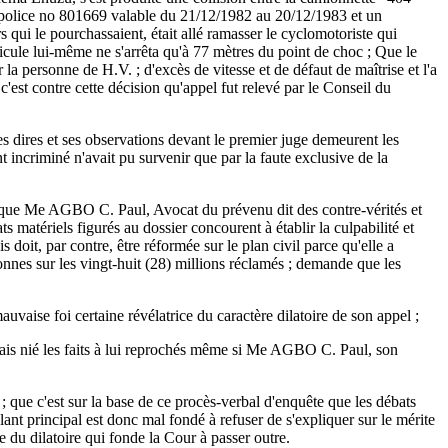
 police no 801669 valable du 21/12/1982 au 20/12/1983 et un
qui le pourchassaient, était allé ramasser le cyclomotoriste qui
véhicule lui-même ne s'arrêta qu'à 77 mètres du point de choc ; Que le
a personne de H.V. ; d'excès de vitesse et de défaut de maîtrise et l'a
est contre cette décision qu'appel fut relevé par le Conseil du
 dires et ses observations devant le premier juge demeurent les
t incriminé n'avait pu survenir que par la faute exclusive de la
 Me AGBO C. Paul, Avocat du prévenu dit des contre-vérités et
s matériels figurés au dossier concourent à établir la culpabilité et
 doit, par contre, être réformée sur le plan civil parce qu'elle a
nnes sur les vingt-huit (28) millions réclamés ; demande que les
ise foi certaine révélatrice du caractère dilatoire de son appel ;
amais nié les faits à lui reprochés même si Me AGBO C. Paul, son
; que c'est sur la base de ce procès-verbal d'enquête que les débats
nt principal est donc mal fondé à refuser de s'expliquer sur le mérite
 du dilatoire qui fonde la Cour à passer outre.