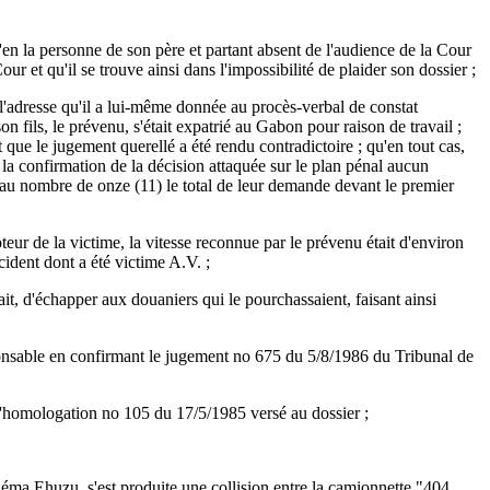
n la personne de son père et partant absent de l'audience de la Cour
ur et qu'il se trouve ainsi dans l'impossibilité de plaider son dossier ;
adresse qu'il a lui-même donnée au procès-verbal de constat
n fils, le prévenu, s'était expatrié au Gabon pour raison de travail ;
ue le jugement querellé a été rendu contradictoire ; qu'en tout cas,
 la confirmation de la décision attaquée sur le plan pénal aucun
e au nombre de onze (11) le total de leur demande devant le premier
ur de la victime, la vitesse reconnue par le prévenu était d'environ
cident dont a été victime A.V. ;
it, d'échapper aux douaniers qui le pourchassaient, faisant ainsi
sponsable en confirmant le jugement no 675 du 5/8/1986 du Tribunal de
t d'homologation no 105 du 17/5/1985 versé au dossier ;
inéma Ehuzu, s'est produite une collision entre la camionnette "404