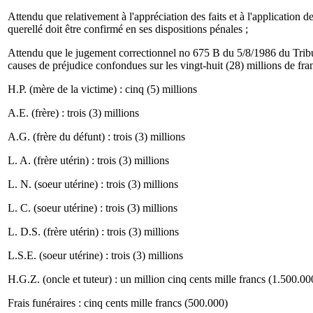
Attendu que relativement à l'appréciation des faits et à l'application
querellé doit être confirmé en ses dispositions pénales ;
Attendu que le jugement correctionnel no 675 B du 5/8/1986 du Tribu
causes de préjudice confondues sur les vingt-huit (28) millions de fran
H.P. (mère de la victime) : cinq (5) millions
A.E. (frère) : trois (3) millions
A.G. (frère du défunt) : trois (3) millions
L. A. (frère utérin) : trois (3) millions
L. N. (soeur utérine) : trois (3) millions
L. C. (soeur utérine) : trois (3) millions
L. D.S. (frère utérin) : trois (3) millions
L.S.E. (soeur utérine) : trois (3) millions
H.G.Z. (oncle et tuteur) : un million cinq cents mille francs (1.500.00
Frais funéraires : cinq cents mille francs (500.000)