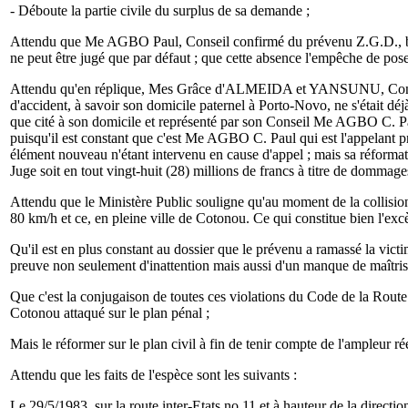
- Déboute la partie civile du surplus de sa demande ;
Attendu que Me AGBO Paul, Conseil confirmé du prévenu Z.G.D., bien q
ne peut être jugé que par défaut ; que cette absence l'empêche de poser 
Attendu qu'en réplique, Mes Grâce d'ALMEIDA et YANSUNU, Conseils d
d'accident, à savoir son domicile paternel à Porto-Novo, ne s'était déj
que cité à son domicile et représenté par son Conseil Me AGBO C. Paul
puisqu'il est constant que c'est Me AGBO C. Paul qui est l'appelant pr
élément nouveau n'étant intervenu en cause d'appel ; mais sa réformat
Juge soit en tout vingt-huit (28) millions de francs à titre de dommages
Attendu que le Ministère Public souligne qu'au moment de la collision
80 km/h et ce, en pleine ville de Cotonou. Ce qui constitue bien l'excè
Qu'il est en plus constant au dossier que le prévenu a ramassé la vict
preuve non seulement d'inattention mais aussi d'un manque de maîtrise
Que c'est la conjugaison de toutes ces violations du Code de la Route
Cotonou attaqué sur le plan pénal ;
Mais le réformer sur le plan civil à fin de tenir compte de l'ampleur 
Attendu que les faits de l'espèce sont les suivants :
Le 29/5/1983, sur la route inter-Etats no 11 et à hauteur de la direct