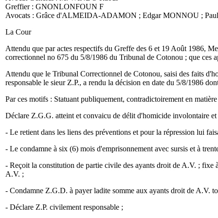
Greffier : GNONLONFOUN F
Avocats : Grâce d'ALMEIDA-ADAMON ; Edgar MONNOU ; Pa
La Cour
Attendu que par actes respectifs du Greffe des 6 et 19 Août 1986, Me
correctionnel no 675 du 5/8/1986 du Tribunal de Cotonou ; que ces appel
Attendu que le Tribunal Correctionnel de Cotonou, saisi des faits d'h
responsable le sieur Z.P., a rendu la décision en date du 5/8/1986 dont 
Par ces motifs : Statuant publiquement, contradictoirement en matière 
Déclare Z.G.G. atteint et convaicu de délit d'homicide involontaire et 
- Le retient dans les liens des préventions et pour la répression lui fais
- Le condamne à six (6) mois d'emprisonnement avec sursis et à trente
- Reçoit la constitution de partie civile des ayants droit de A.V. ; f
A.V. ;
- Condamne Z.G.D. à payer ladite somme aux ayants droit de A.V. to
- Déclare Z.P. civilement responsable ;