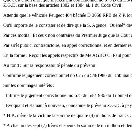
Z.G.D. sur la base des articles 1382 et 1384 al. 1 du Code Civil ;
Attendu que le véhicule Peugeot 404 bâchée D 3058 RPB de Z.P. lor
Qu'il importe de le constater et de dire que la S. Agence "Ouémé" de
Par ces motifs : Et ceux non contraires du Prermier Juge que la Cour 
Par arrêt public, contradictoire, en appel correctionnel et en dernier re
En la forme : Reçoit les appels respectifs de Me AGBO C. Paul pour l
Au fond : Sur la responsabilité pénale du prévenu :
Confirme le jugement correctionnel no 675 du 5/8/1986 du Tribunal de
Sur les dommages-intérêts :
- Infirme le jugement correctionnel no 675 du 5/8/1986 du Tribunal de
- Evoquant et statuant à nouveau, condamne le prévenu Z.G.D. à payer
* H.P., mère de la victime la somme de quatre (4) millions de francs ;
* A chacun des sept (7) frères et soeurs la somme de un million et demi