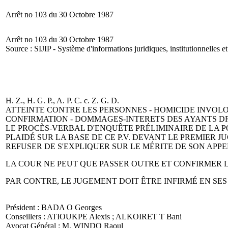
Arrêt no 103 du 30 Octobre 1987
Arrêt no 103 du 30 Octobre 1987
Source : SIJIP - Système d'informations juridiques, institutionnelles et
H. Z., H. G. P., A. P. C. c. Z. G. D.
ATTEINTE CONTRE LES PERSONNES - HOMICIDE INVOLONT
CONFIRMATION - DOMMAGES-INTERETS DES AYANTS DRO
LE PROCÈS-VERBAL D'ENQUÊTE PRÉLIMINAIRE DE LA PO
PLAIDÉ SUR LA BASE DE CE P.V. DEVANT LE PREMIER 
REFUSER DE S'EXPLIQUER SUR LE MÉRITE DE SON APPE
LA COUR NE PEUT QUE PASSER OUTRE ET CONFIRMER L
PAR CONTRE, LE JUGEMENT DOIT ÊTRE INFIRMÉ EN SES
Président : BADA O Georges
Conseillers : ATIOUKPE Alexis ; ALKOIRET T Bani
Avocat Général : M. WINDO Raoul