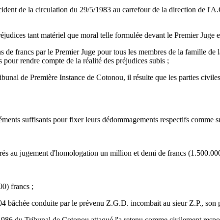
cident de la circulation du 29/5/1983 au carrefour de la direction de l'
udices tant matériel que moral telle formulée devant le Premier Juge et
e francs par le Premier Juge pour tous les membres de la famille de la
 pour rendre compte de la réalité des préjudices subis ;
l de Première Instance de Cotonou, il résulte que les parties civiles o
éments suffisants pour fixer leurs dédommagements respectifs comme su
érés au jugement d'homologation un million et demi de francs (1.500.000) 
0) francs ;
 bâchée conduite par le prévenu Z.G.D. incombait au sieur Z.P., son prop
/1986 du Tribunal de Cotonou attaqué l'a retenu comme civilement resp