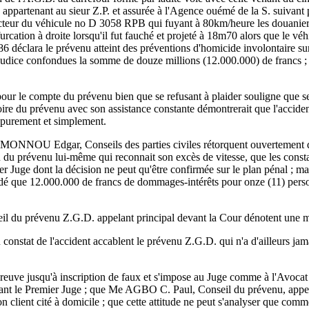
ppartenant au sieur Z.P. et assurée à l'Agence ouémé de la S. suivant
ducteur du véhicule no D 3058 RPB qui fuyant à 80km/heure les douaniers 
bifurcation à droite lorsqu'il fut fauché et projeté à 18m70 alors que le 
éclara le prévenu atteint des préventions d'homicide involontaire sur l
udice confondues la somme de douze millions (12.000.000) de francs ; c'
r le compte du prévenu bien que se refusant à plaider souligne que ses
toire du prévenu avec son assistance constante démontrerait que l'acciden
xé purement et simplement.
OU Edgar, Conseils des parties civiles rétorquent ouvertement que
eu du prévenu lui-même qui reconnait son excès de vitesse, que les constat
er Juge dont la décision ne peut qu'être confirmée sur le plan pénal ; mais
ordé que 12.000.000 de francs de dommages-intérêts pour onze (11) perso
u prévenu Z.G.D. appelant principal devant la Cour dénotent une mauva
u constat de l'accident accablent le prévenu Z.G.D. qui n'a d'ailleurs j
preuve jusqu'à inscription de faux et s'impose au Juge comme à l'Avocat 
devant le Premier Juge ; que Me AGBO C. Paul, Conseil du prévenu, appela
 client cité à domicile ; que cette attitude ne peut s'analyser que comme